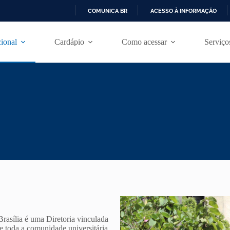
COMUNICA BR
ACESSO À INFORMAÇÃO
I
R
cional
Cardápio
Como acessar
Serviço
P
A
R
A
O
C
O
N
T
E
Ú
D
O
rasília é uma Diretoria vinculada
 toda a comunidade universitária