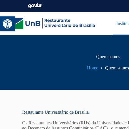
Abrir a barra de ferramentas
Institu
Quem somos
Home
Quem somos
Restaurante Universitário de Brasília​
Os Restaurantes Universitários (RUs) da Universidade de B
ao Decanato de Assuntos Comunitários (DAC) , que atende