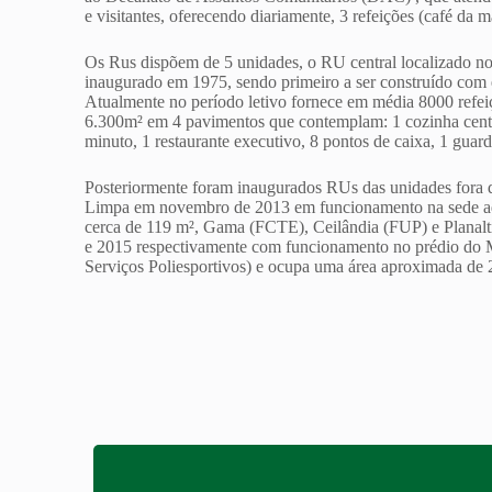
e visitantes, oferecendo diariamente, 3 refeições (café da 
Os Rus dispõem de 5 unidades, o RU central localizado n
inaugurado em 1975, sendo primeiro a ser construído com e
Atualmente no período letivo fornece em média 8000 refeiç
6.300m² em 4 pavimentos que contemplam: 1 cozinha central
minuto, 1 restaurante executivo, 8 pontos de caixa, 1 guard
Posteriormente foram inaugurados RUs das unidades fora 
Limpa em novembro de 2013 em funcionamento na sede ad
cerca de 119 m², Gama (FCTE), Ceilândia (FUP) e Planal
e 2015 respectivamente com funcionamento no prédio d
Serviços Poliesportivos) e ocupa uma área aproximada de 