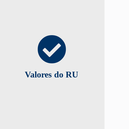
ética e respeito.
Compromisso, eficiência, transparência,
do vínculo com a comunidade acadêmica.
qualidade do serviço prestado. Aumento
Constantemente aprimoramento da
Valores do RU